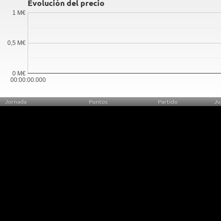
Evolución del precio
1 M€
0,5 M€
0 M€
00:00:00.000
Jornada
Puntos
Partido
Ju