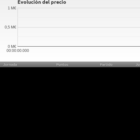
Evolución del precio
1 M€
0,5 M€
0 M€
00:00:00.000
Jornada
Puntos
Partido
Ju