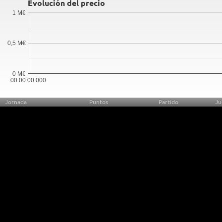
Evolución del precio
1 M€
0,5 M€
0 M€
00:00:00.000
Jornada
Puntos
Partido
Ju