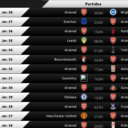
Partidos
Jor. 38
Arsenal
Brig
30/05
Jor. 37
Everton
Arse
23/05
Jor. 36
Arsenal
Not
15/05
Jor. 35
Leeds
Arse
08/05
Jor. 34
Arsenal
Tot
01/05
Jor. 33
Bournemouth
Arse
24/04
Jor. 32
Arsenal
Asto
17/04
Jor. 31
Coventry
Arse
10/04
Jor. 30
Arsenal
Sun
20/03
Jor. 29
Chelsea
Arse
13/03
Jor. 28
Arsenal
Crys
03/03
Jor. 27
Manchester United
Arse
27/02
Jor. 26
Arsenal
Ful
20/02