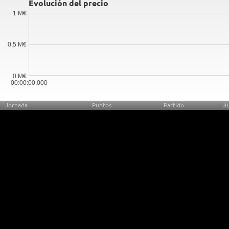
Evolución del precio
1 M€
0,5 M€
0 M€
00:00:00.000
Jornada
Puntos
Partido
Ju