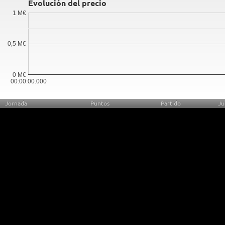
Evolución del precio
1 M€
0,5 M€
0 M€
00:00:00.000
Jornada
Puntos
Partido
Ju