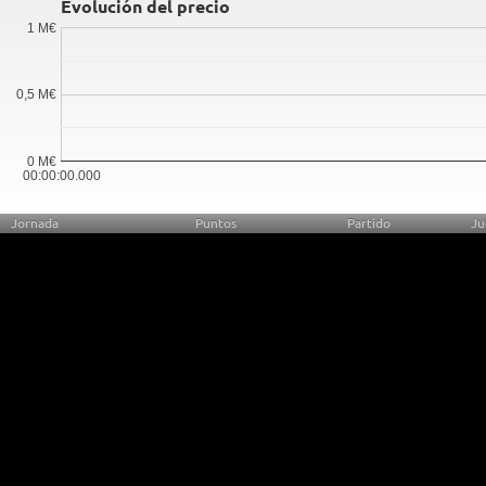
Evolución del precio
1 M€
0,5 M€
0 M€
00:00:00.000
Jornada
Puntos
Partido
Ju