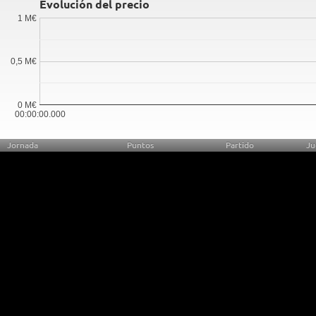
Evolución del precio
1 M€
0,5 M€
0 M€
00:00:00.000
Jornada
Puntos
Partido
Ju