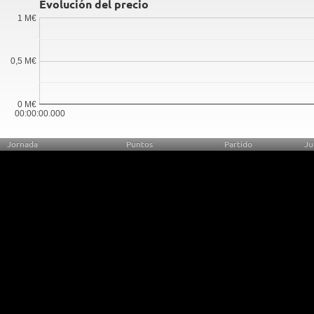
Evolución del precio
1 M€
0,5 M€
0 M€
00:00:00.000
Jornada
Puntos
Partido
Ju