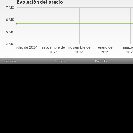
Evolución del precio
7 M€
6 M€
5 M€
4 M€
julio de 2024
septiembre de
noviembre de
enero de
marzo
2024
2024
2025
202
Jornada
Puntos
Partido
Ju