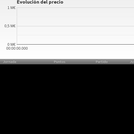
Evolución del precio
1 M€
0,5 M€
0 M€
00:00:00.000
Jornada
Puntos
Partido
Ju