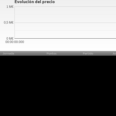
Evolución del precio
1 M€
0,5 M€
0 M€
00:00:00.000
Jornada
Puntos
Partido
Ju