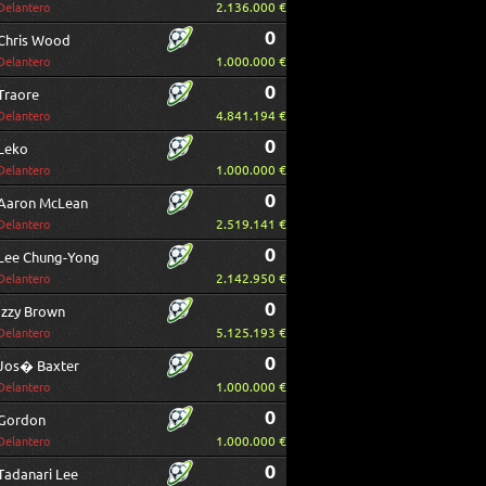
2.136.000 €
Delantero
0
Chris Wood
1.000.000 €
Delantero
0
Traore
4.841.194 €
Delantero
0
Leko
1.000.000 €
Delantero
0
Aaron McLean
2.519.141 €
Delantero
0
Lee Chung-Yong
2.142.950 €
Delantero
0
Izzy Brown
5.125.193 €
Delantero
0
Jos� Baxter
1.000.000 €
Delantero
0
Gordon
1.000.000 €
Delantero
0
Tadanari Lee