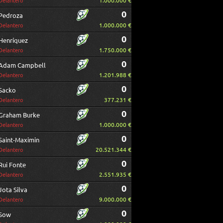
1.000.000 €
Delantero
0
Pedroza
1.000.000 €
Delantero
0
Henríquez
1.750.000 €
Delantero
0
Adam Campbell
1.201.988 €
Delantero
0
Sacko
377.231 €
Delantero
0
Graham Burke
1.000.000 €
Delantero
0
Saint-Maximin
20.521.344 €
Delantero
0
Rui Fonte
2.551.935 €
Delantero
0
Jota Silva
9.000.000 €
Delantero
0
Sow