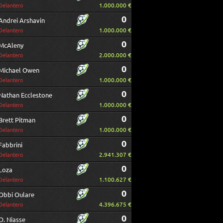
1.000.000 €
Delantero
0
Andrei Arshavin
1.000.000 €
Delantero
0
McAleny
2.000.000 €
Delantero
0
Michael Owen
1.000.000 €
Delantero
0
Nathan Ecclestone
1.000.000 €
Delantero
0
Brett Pitman
1.000.000 €
Delantero
0
Fabbrini
2.941.307 €
Delantero
0
Loza
1.100.627 €
Delantero
0
Obbi Oulare
4.396.675 €
Delantero
0
O. Niasse