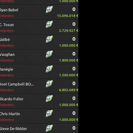
1.000.000 €
Delantero
0
Ryan Babel
15.096.018 €
Delantero
0
C. Tosun
2.729.927 €
Delantero
0
Sidibé
1.000.000 €
Delantero
0
Vaughan
1.800.000 €
Delantero
0
Ranégie
1.500.000 €
Delantero
0
Joel Campbell BORRAR
6.802.689 €
Delantero
0
Ricardo Fuller
1.000.000 €
Delantero
0
Chris Martin
1.000.000 €
Delantero
0
Steve De Ridder