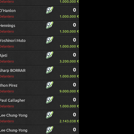
1.000.000 €
Delantero
0
O'Hanlon
1.000.000 €
Delantero
0
Hennings
1.500.000 €
Delantero
0
Yoshinori Muto
1.000.000 €
Delantero
0
Ajeti
3.200.000 €
Delantero
0
Sharp BORRAR
1.000.000 €
Delantero
0
Jhon Pírez
9.000.000 €
Delantero
0
Paul Gallagher
1.000.000 €
Delantero
0
Lee Chung-Yong
2.143.038 €
Delantero
0
Lee Chung-Yong