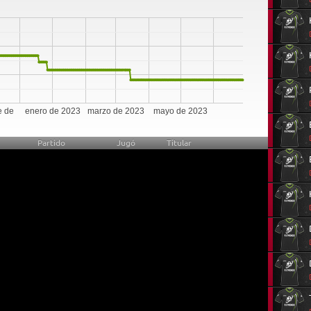
e de
enero de 2023
marzo de 2023
mayo de 2023
Partido
Jugó
Titular