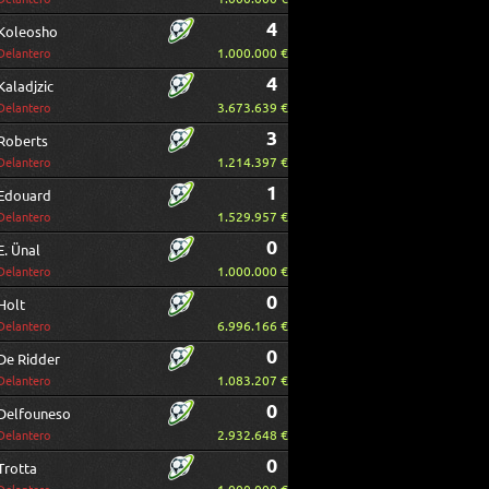
4
Koleosho
1.000.000 €
Delantero
4
Kaladjzic
3.673.639 €
Delantero
3
Roberts
1.214.397 €
Delantero
1
Edouard
1.529.957 €
Delantero
0
E. Ünal
1.000.000 €
Delantero
0
Holt
6.996.166 €
Delantero
0
De Ridder
1.083.207 €
Delantero
0
Delfouneso
2.932.648 €
Delantero
0
Trotta