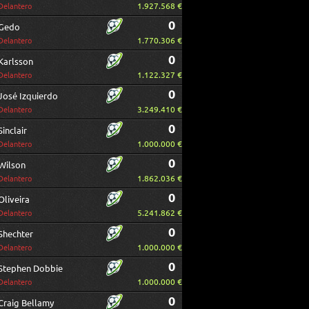
1.927.568 €
Delantero
0
Gedo
1.770.306 €
Delantero
0
Karlsson
1.122.327 €
Delantero
0
José Izquierdo
3.249.410 €
Delantero
0
Sinclair
1.000.000 €
Delantero
0
Wilson
1.862.036 €
Delantero
0
Oliveira
5.241.862 €
Delantero
0
Shechter
1.000.000 €
Delantero
0
Stephen Dobbie
1.000.000 €
Delantero
0
Craig Bellamy