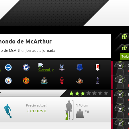
tmondo de McArthur
do de McArthur jornada a jornada
Todo
r
178
Precio actual:
cm
8.812.829 €
Kg