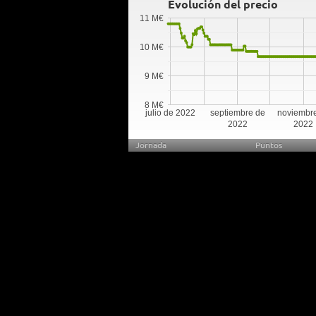
Evolución del precio
11 M€
10 M€
9 M€
8 M€
julio de 2022
septiembre de
noviembr
2022
2022
Jornada
Puntos