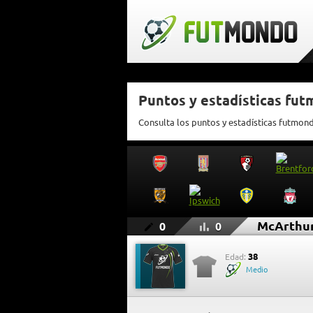
Puntos y estadísticas fu
Consulta los puntos y estadísticas futmon
McArthu
0
0
38
Edad:
Medio