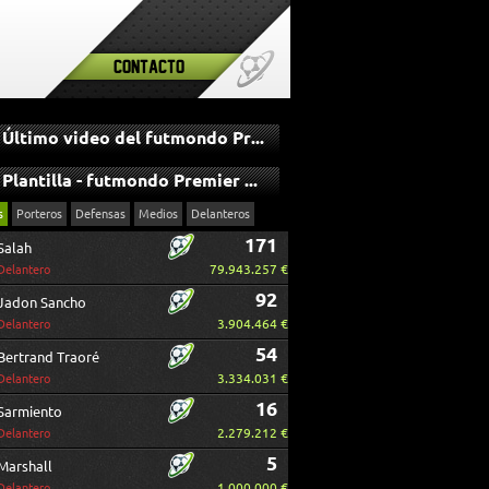
Contacto
Último video del futmondo Premier League
Plantilla - futmondo Premier League
s
Porteros
Defensas
Medios
Delanteros
171
Salah
79.943.257 €
Delantero
92
Jadon Sancho
3.904.464 €
Delantero
54
Bertrand Traoré
3.334.031 €
Delantero
16
Sarmiento
2.279.212 €
Delantero
5
Marshall
1.000.000 €
Delantero