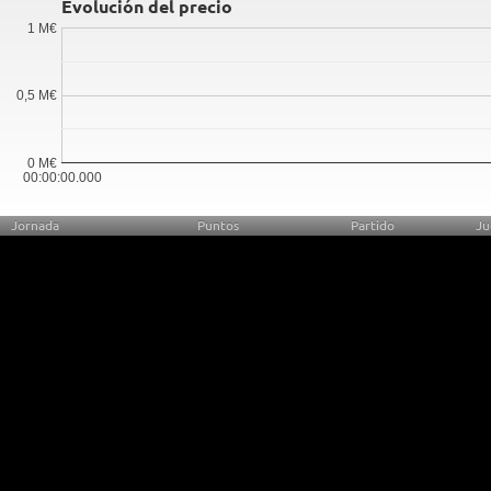
Evolución del precio
1 M€
0,5 M€
0 M€
00:00:00.000
Jornada
Puntos
Partido
Ju