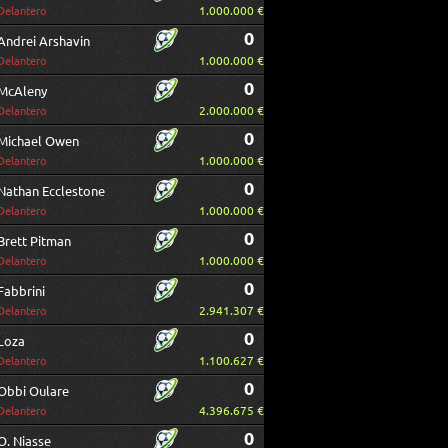
1.000.000 €
Delantero
0
Andrei Arshavin
1.000.000 €
Delantero
0
McAleny
2.000.000 €
Delantero
0
Michael Owen
1.000.000 €
Delantero
0
Nathan Ecclestone
1.000.000 €
Delantero
0
Brett Pitman
1.000.000 €
Delantero
0
Fabbrini
2.941.307 €
Delantero
0
Loza
1.100.627 €
Delantero
0
Obbi Oulare
4.396.675 €
Delantero
0
O. Niasse