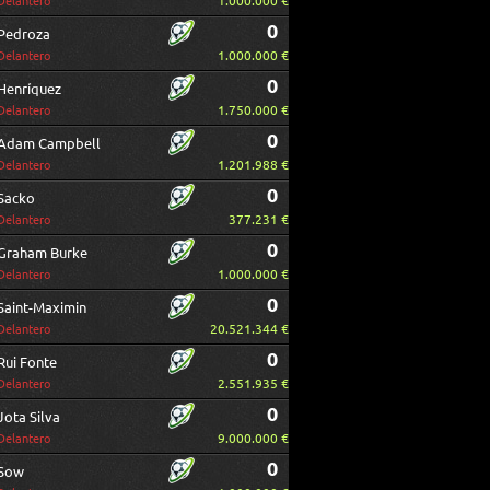
1.000.000 €
Delantero
0
Pedroza
1.000.000 €
Delantero
0
Henríquez
1.750.000 €
Delantero
0
Adam Campbell
1.201.988 €
Delantero
0
Sacko
377.231 €
Delantero
0
Graham Burke
1.000.000 €
Delantero
0
Saint-Maximin
20.521.344 €
Delantero
0
Rui Fonte
2.551.935 €
Delantero
0
Jota Silva
9.000.000 €
Delantero
0
Sow