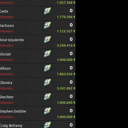
1.927.568 €
Delantero
0
Gedo
1.770.306 €
Delantero
0
Karlsson
1.122.327 €
Delantero
0
José Izquierdo
3.249.410 €
Delantero
0
Sinclair
1.000.000 €
Delantero
0
Wilson
1.862.036 €
Delantero
0
Oliveira
5.241.862 €
Delantero
0
Shechter
1.000.000 €
Delantero
0
Stephen Dobbie
1.000.000 €
Delantero
0
Craig Bellamy