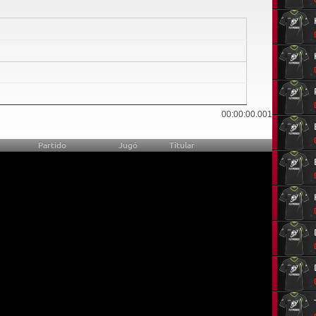
0
00:00:00.001
Partido
Jugó
Titular