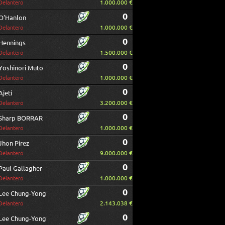
1.000.000 €
Delantero
0
O'Hanlon
1.000.000 €
Delantero
0
Hennings
1.500.000 €
Delantero
0
Yoshinori Muto
1.000.000 €
Delantero
0
Ajeti
3.200.000 €
Delantero
0
Sharp BORRAR
1.000.000 €
Delantero
0
Jhon Pírez
9.000.000 €
Delantero
0
Paul Gallagher
1.000.000 €
Delantero
0
Lee Chung-Yong
2.143.038 €
Delantero
0
Lee Chung-Yong