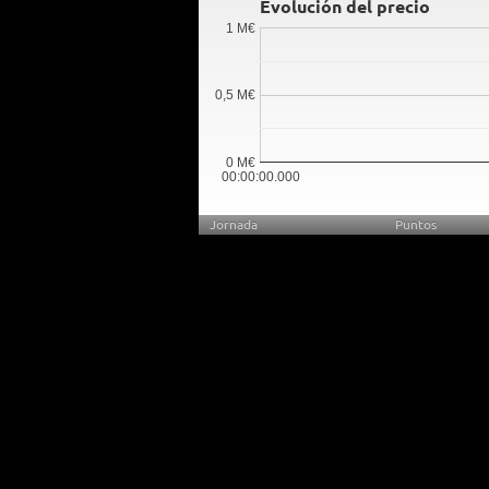
Evolución del precio
1 M€
0,5 M€
0 M€
00:00:00.000
Jornada
Puntos