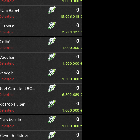
1.000.000 €
Delantero
0
Ryan Babel
15.096.018 €
Delantero
0
C. Tosun
2.729.927 €
Delantero
0
Sidibé
1.000.000 €
Delantero
0
Vaughan
1.800.000 €
Delantero
0
Ranégie
1.500.000 €
Delantero
0
Joel Campbell BORRAR
6.802.689 €
Delantero
0
Ricardo Fuller
1.000.000 €
Delantero
0
Chris Martin
1.000.000 €
Delantero
0
Steve De Ridder