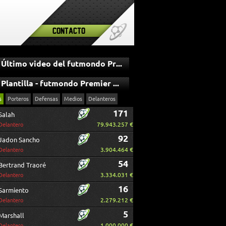
Contacto
Último video del futmondo Premier League
Plantilla - futmondo Premier League
s
Porteros
Defensas
Medios
Delanteros
171
Salah
79.943.257 €
Delantero
92
Jadon Sancho
3.904.464 €
Delantero
54
Bertrand Traoré
3.334.031 €
Delantero
16
Sarmiento
2.279.212 €
Delantero
5
Marshall
1.000.000 €
Delantero