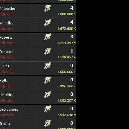
4
Koleosho
1.000.000 €
Delantero
4
Kaladjzic
3.673.639 €
Delantero
3
Roberts
1.214.397 €
Delantero
1
Edouard
1.529.957 €
Delantero
0
E. Ünal
1.000.000 €
Delantero
0
Holt
6.996.166 €
Delantero
0
De Ridder
1.083.207 €
Delantero
0
Delfouneso
2.932.648 €
Delantero
0
Trotta