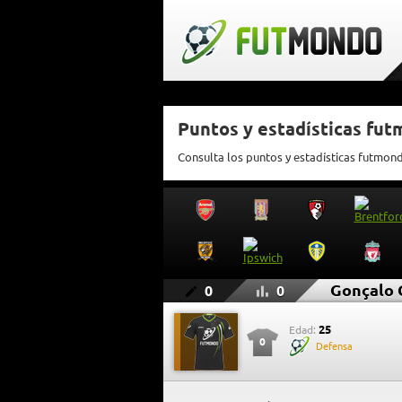
Puntos y estadísticas fu
Consulta los puntos y estadísticas futmo
Gonçalo 
0
0
25
Edad:
0
Defensa