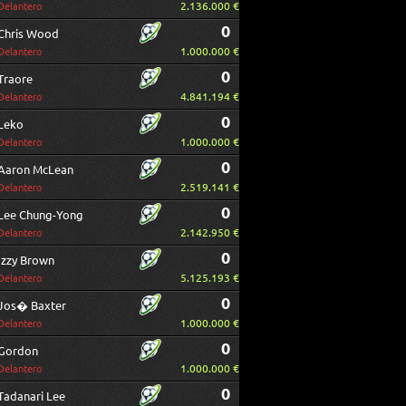
2.136.000 €
Delantero
0
Chris Wood
1.000.000 €
Delantero
0
Traore
4.841.194 €
Delantero
0
Leko
1.000.000 €
Delantero
0
Aaron McLean
2.519.141 €
Delantero
0
Lee Chung-Yong
2.142.950 €
Delantero
0
Izzy Brown
5.125.193 €
Delantero
0
Jos� Baxter
1.000.000 €
Delantero
0
Gordon
1.000.000 €
Delantero
0
Tadanari Lee