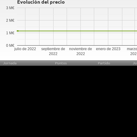
Evolución del precio
3 M€
2 M€
1 M€
0 M€
julio de 2022
septiembre de
noviembre de
enero de 2023
marzo
2022
2022
202
Jornada
Puntos
Partido
Ju