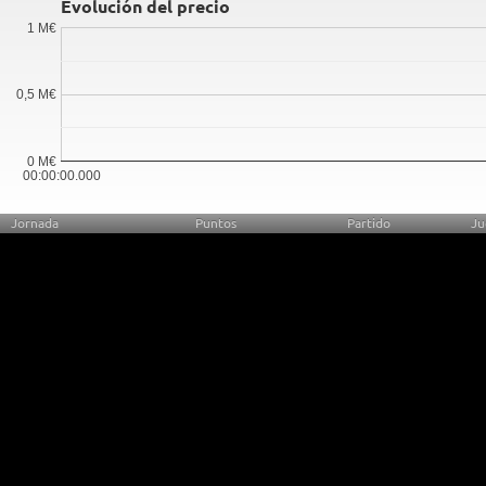
Evolución del precio
1 M€
0,5 M€
0 M€
00:00:00.000
Jornada
Puntos
Partido
Ju