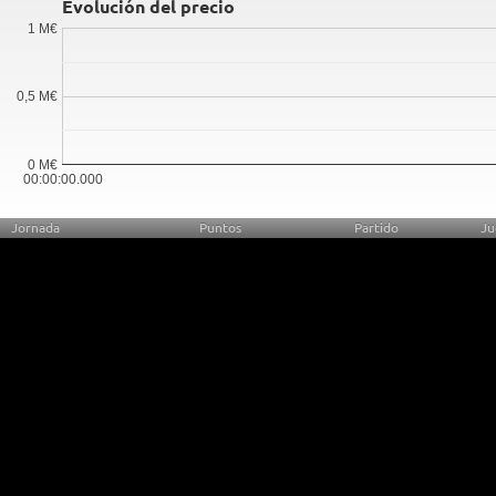
Evolución del precio
1 M€
0,5 M€
0 M€
00:00:00.000
Jornada
Puntos
Partido
Ju