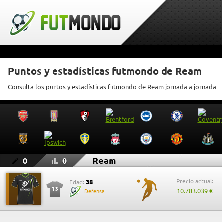
Puntos y estadísticas futmondo de Ream
Consulta los puntos y estadísticas futmondo de Ream jornada a jornada
Ream
0
0
Precio actual:
38
Edad:
13
10.783.039 €
Defensa