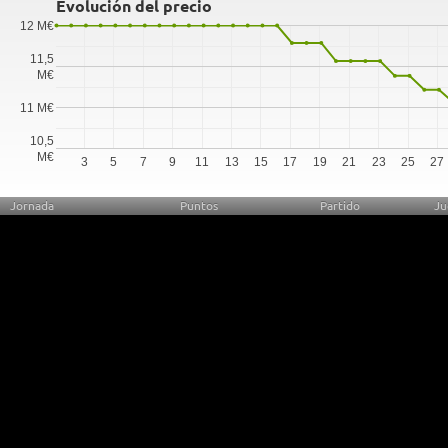
Evolución del precio
12 M€
11,5
M€
11 M€
10,5
M€
3
5
7
9
11
13
15
17
19
21
23
25
27
Jornada
Puntos
Partido
Ju