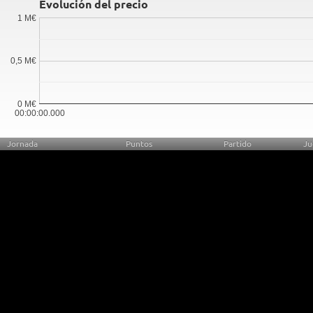
Evolución del precio
1 M€
0,5 M€
0 M€
00:00:00.000
Jornada
Puntos
Partido
Ju