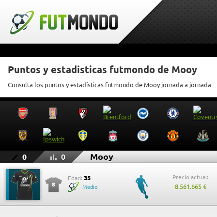
Puntos y estadísticas futmondo de Mooy
Consulta los puntos y estadísticas futmondo de Mooy jornada a jornada
Mooy
0
0
Precio actual:
35
Edad:
8
8.561.665 €
Medio