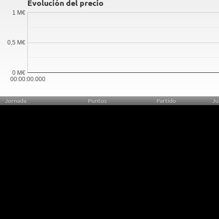
Evolución del precio
1 M€
0,5 M€
0 M€
00:00:00.000
Jornada
Puntos
Partido
Ju