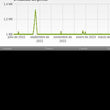
1,4 M€
1,2 M€
1 M€
julio de 2022
septiembre de
noviembre de
enero de 2023
marzo d
2022
2022
Jornada
Puntos
Partido
Ju