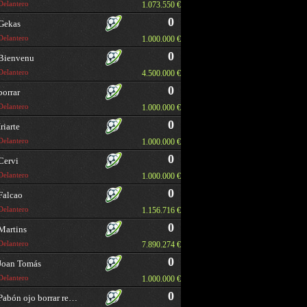
Delantero
1.073.550 €
0
Gekas
Delantero
1.000.000 €
0
Bienvenu
Delantero
4.500.000 €
0
borrar
Delantero
1.000.000 €
0
Iriarte
Delantero
1.000.000 €
0
Cervi
Delantero
1.000.000 €
0
Falcao
Delantero
1.156.716 €
0
Martins
Delantero
7.890.274 €
0
Joan Tomás
Delantero
1.000.000 €
0
Pabón ojo borrar repetido