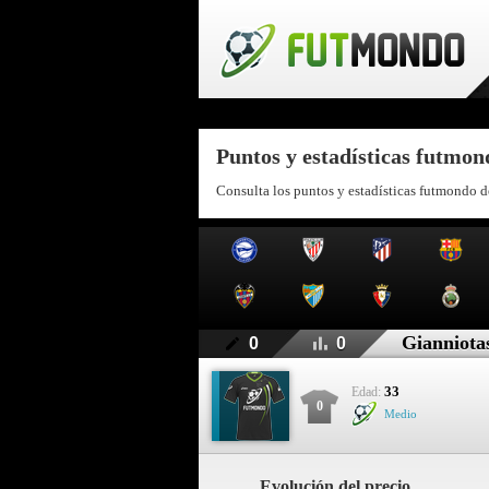
Puntos y estadísticas futmon
Consulta los puntos y estadísticas futmondo d
Gianniota
0
0
33
Edad:
0
Medio
Evolución del precio