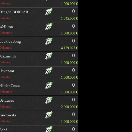
Delantero
1.000.000 €
0
Dangda BORRAR
Delantero
1.045.000 €
0
Welliton
Delantero
1.000.000 €
0
Luuk de Jong
Delantero
4.179.025 €
0
Arizmendi
Delantero
1.000.000 €
0
Havenaar
Delantero
1.000.000 €
0
Hélder Costa
Delantero
1.000.000 €
0
De Lucas
Delantero
2.900.000 €
0
Pawlowski
Delantero
1.000.000 €
0
Babá