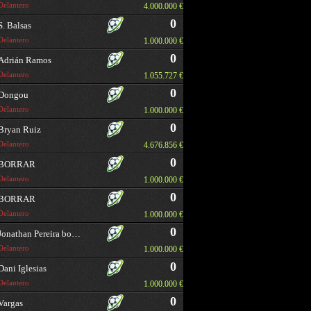
Delantero
4.000.000 €
0
S. Balsas
Delantero
1.000.000 €
0
Adrián Ramos
Delantero
1.055.727 €
0
Dongou
Delantero
1.000.000 €
0
Bryan Ruiz
Delantero
4.676.856 €
0
BORRAR
Delantero
1.000.000 €
0
BORRAR
Delantero
1.000.000 €
0
Jonathan Pereira borrar
Delantero
1.000.000 €
0
Dani Iglesias
Delantero
1.000.000 €
0
Vargas