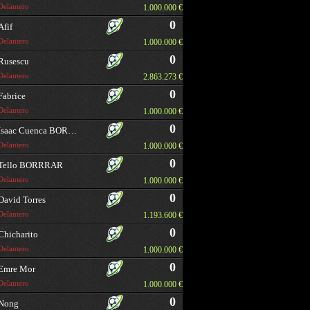
Delantero
1.000.000 €
0
Afif
Delantero
1.000.000 €
0
Rusescu
Delantero
2.863.273 €
0
Fabrice
Delantero
1.000.000 €
0
Isaac Cuenca BORRAR
Delantero
1.000.000 €
0
Tello BORRRAR
Delantero
1.000.000 €
0
David Torres
Delantero
1.193.600 €
0
Chicharito
Delantero
1.000.000 €
0
Emre Mor
Delantero
1.000.000 €
0
Nong