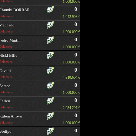
Delantero
1.000.000 €
0
Chumbi BORRAR
Delantero
1.042.908 €
0
Machado
Delantero
1.000.000 €
0
Pedro Martín
Delantero
1.000.000 €
0
Nicki Bille
Delantero
1.000.000 €
0
Cavani
Delantero
4.910.664 €
0
Bamba
Delantero
1.000.000 €
0
Calleri
Delantero
2.034.297 €
0
Rubén Arroyo
Delantero
1.000.000 €
0
Bodipo