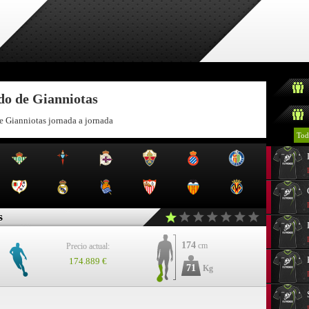
do de Gianniotas
e Gianniotas jornada a jornada
Tod
s
174
cm
Precio actual:
174.889 €
71
Kg