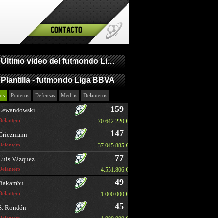
Contacto
Último video del futmondo Liga BBVA
Plantilla - futmondo Liga BBVA
os
Porteros
Defensas
Medios
Delanteros
159
Lewandowski
Delantero
70.642.220 €
147
Griezmann
Delantero
37.045.885 €
77
Luis Vázquez
Delantero
4.551.806 €
49
Bakambu
Delantero
1.000.000 €
45
S. Rondón
Delantero