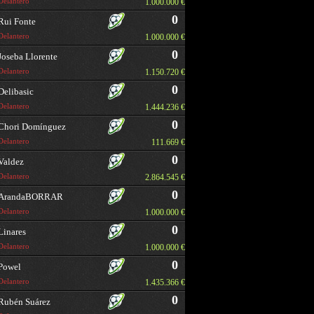
Delantero
1.000.000 €
0
Rui Fonte
Delantero
1.000.000 €
0
Joseba Llorente
Delantero
1.150.720 €
0
Delibasic
Delantero
1.444.236 €
0
Chori Domínguez
Delantero
111.669 €
0
Valdez
Delantero
2.864.545 €
0
ArandaBORRAR
Delantero
1.000.000 €
0
Linares
Delantero
1.000.000 €
0
Powel
Delantero
1.435.366 €
0
Rubén Suárez