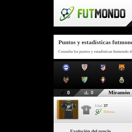
Puntos y estadísticas futmo
Consulta los puntos y estadísticas futmondo 
Miramón
0
0
37
Edad:
0
Defensa
Evolución del precio