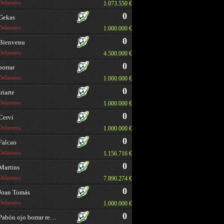
Delantero
1.073.550 €
0
Gekas
Delantero
1.000.000 €
0
Bienvenu
Delantero
4.500.000 €
0
borrar
Delantero
1.000.000 €
0
Iriarte
Delantero
1.000.000 €
0
Cervi
Delantero
1.000.000 €
0
Falcao
Delantero
1.156.716 €
0
Martins
Delantero
7.890.274 €
0
Joan Tomás
Delantero
1.000.000 €
0
Pabón ojo borrar repetido