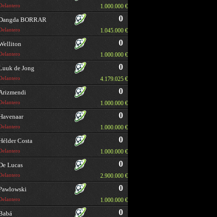
Delantero
1.000.000 €
0
Dangda BORRAR
Delantero
1.045.000 €
0
Welliton
Delantero
1.000.000 €
0
Luuk de Jong
Delantero
4.179.025 €
0
Arizmendi
Delantero
1.000.000 €
0
Havenaar
Delantero
1.000.000 €
0
Hélder Costa
Delantero
1.000.000 €
0
De Lucas
Delantero
2.900.000 €
0
Pawlowski
Delantero
1.000.000 €
0
Babá