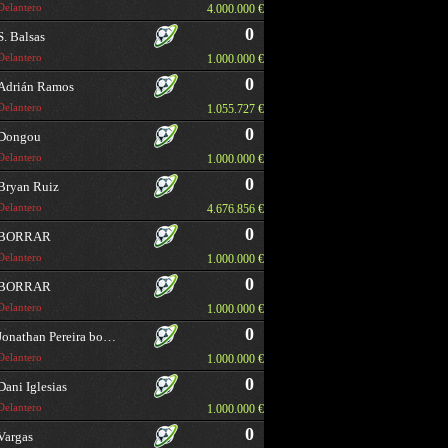
Delantero
4.000.000 €
0
S. Balsas
Delantero
1.000.000 €
0
Adrián Ramos
Delantero
1.055.727 €
0
Dongou
Delantero
1.000.000 €
0
Bryan Ruiz
Delantero
4.676.856 €
0
BORRAR
Delantero
1.000.000 €
0
BORRAR
Delantero
1.000.000 €
0
Jonathan Pereira borrar
Delantero
1.000.000 €
0
Dani Iglesias
Delantero
1.000.000 €
0
Vargas