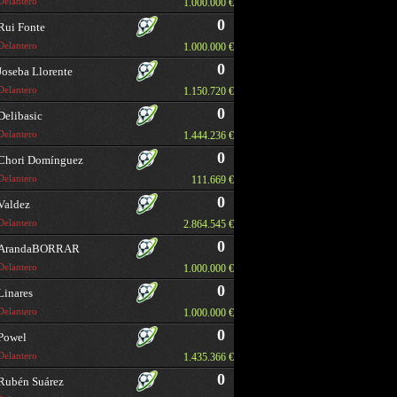
Delantero
1.000.000 €
0
Rui Fonte
Delantero
1.000.000 €
0
Joseba Llorente
Delantero
1.150.720 €
0
Delibasic
Delantero
1.444.236 €
0
Chori Domínguez
Delantero
111.669 €
0
Valdez
Delantero
2.864.545 €
0
ArandaBORRAR
Delantero
1.000.000 €
0
Linares
Delantero
1.000.000 €
0
Powel
Delantero
1.435.366 €
0
Rubén Suárez