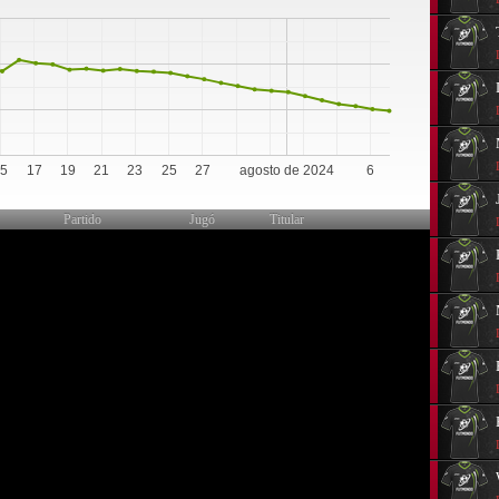
0
15
17
19
21
23
25
27
agosto de 2024
6
Partido
Jugó
Titular