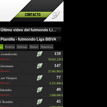
Contacto
Último video del futmondo Liga BBVA
Plantilla - futmondo Liga BBVA
os
Porteros
Defensas
Medios
Delanteros
159
Lewandowski
Delantero
70.642.220 €
147
Griezmann
Delantero
37.045.885 €
77
Luis Vázquez
Delantero
4.551.806 €
49
Bakambu
Delantero
1.000.000 €
45
S. Rondón
Delantero