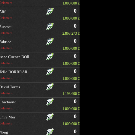
Delantero
1.000.000 €
0
Afif
Delantero
1.000.000 €
0
Rusescu
Delantero
2.863.273 €
0
Fabrice
Delantero
1.000.000 €
0
Isaac Cuenca BORRAR
Delantero
1.000.000 €
0
Tello BORRRAR
Delantero
1.000.000 €
0
David Torres
Delantero
1.193.600 €
0
Chicharito
Delantero
1.000.000 €
0
Emre Mor
Delantero
1.000.000 €
0
Nong