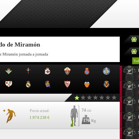
ndo de Miramón
de Miramón jornada a jornada
Tod
74
cm
Precio actual:
1.974.238 €
176
Kg