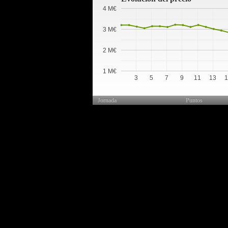
4 M€
3 M€
2 M€
1 M€
3
5
7
9
11
13
Jornada
Puntos