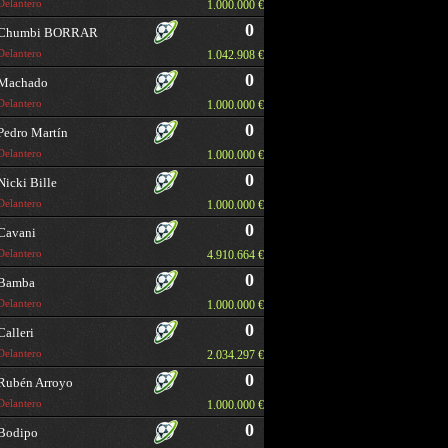
Delantero
1.000.000 €
0
Chumbi BORRAR
Delantero
1.042.908 €
0
Machado
Delantero
1.000.000 €
0
Pedro Martín
Delantero
1.000.000 €
0
Nicki Bille
Delantero
1.000.000 €
0
Cavani
Delantero
4.910.664 €
0
Bamba
Delantero
1.000.000 €
0
Calleri
Delantero
2.034.297 €
0
Rubén Arroyo
Delantero
1.000.000 €
0
Bodipo