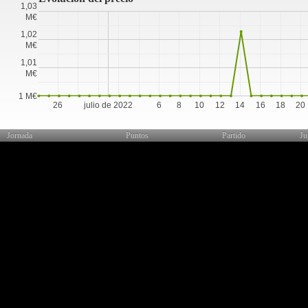
1,03
M€
1,02
M€
1,01
M€
1 M€
26
julio de 2022
6
8
10
12
14
16
18
20
Jornada
Puntos
Partido
Ju