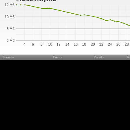
12 M€
10 M€
8 M€
6 M€
4
6
8
10
12
14
16
18
20
22
24
26
28
Jornada
Puntos
Partido
Ju