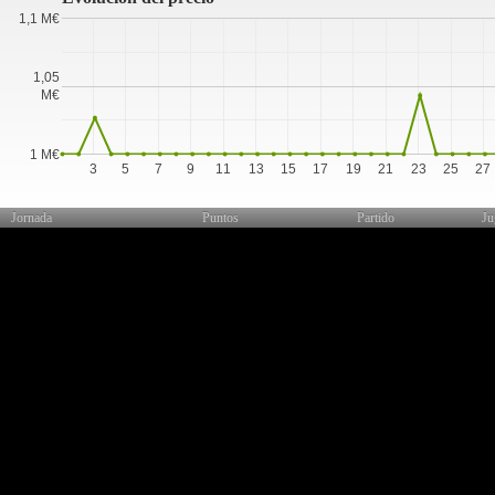
1,1 M€
1,05
M€
1 M€
3
5
7
9
11
13
15
17
19
21
23
25
27
Jornada
Puntos
Partido
Ju