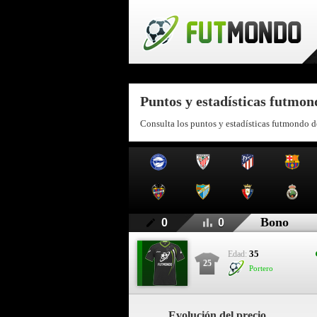
Puntos y estadísticas futmo
Consulta los puntos y estadísticas futmondo 
Bono
0
0
35
Edad:
25
Portero
Evolución del precio