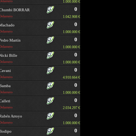
Delantero
1.000.000 €
0
Chumbi BORRAR
Delantero
1.042.908 €
0
Machado
Delantero
1.000.000 €
0
Pedro Martín
Delantero
1.000.000 €
0
Nicki Bille
Delantero
1.000.000 €
0
Cavani
Delantero
4.910.664 €
0
Bamba
Delantero
1.000.000 €
0
Calleri
Delantero
2.034.297 €
0
Rubén Arroyo
Delantero
1.000.000 €
0
Bodipo