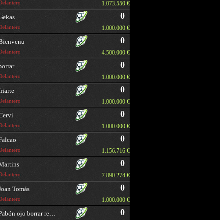
Delantero
1.073.550 €
0
Gekas
Delantero
1.000.000 €
0
Bienvenu
Delantero
4.500.000 €
0
borrar
Delantero
1.000.000 €
0
Iriarte
Delantero
1.000.000 €
0
Cervi
Delantero
1.000.000 €
0
Falcao
Delantero
1.156.716 €
0
Martins
Delantero
7.890.274 €
0
Joan Tomás
Delantero
1.000.000 €
0
Pabón ojo borrar repetido