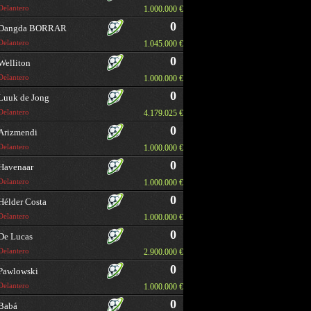
Delantero
1.000.000 €
0
Dangda BORRAR
Delantero
1.045.000 €
0
Welliton
Delantero
1.000.000 €
0
Luuk de Jong
Delantero
4.179.025 €
0
Arizmendi
Delantero
1.000.000 €
0
Havenaar
Delantero
1.000.000 €
0
Hélder Costa
Delantero
1.000.000 €
0
De Lucas
Delantero
2.900.000 €
0
Pawlowski
Delantero
1.000.000 €
0
Babá