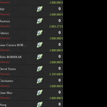
Delantero
1.000.000 €
0
Afif
Delantero
1.000.000 €
0
Rusescu
Delantero
2.863.273 €
0
Fabrice
Delantero
1.000.000 €
0
Isaac Cuenca BORRAR
Delantero
1.000.000 €
0
Tello BORRRAR
Delantero
1.000.000 €
0
David Torres
Delantero
1.193.600 €
0
Chicharito
Delantero
1.000.000 €
0
Emre Mor
Delantero
1.000.000 €
0
Nong