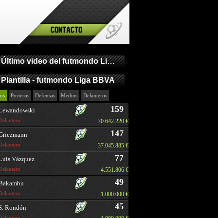
Contacto
Último video del futmondo Liga BBVA
Plantilla - futmondo Liga BBVA
os
Porteros
Defensas
Medios
Delanteros
159
Lewandowski
Delantero
70.642.220 €
147
Griezmann
Delantero
37.045.885 €
77
Luis Vázquez
Delantero
4.551.806 €
49
Bakambu
Delantero
1.000.000 €
45
S. Rondón
Delantero