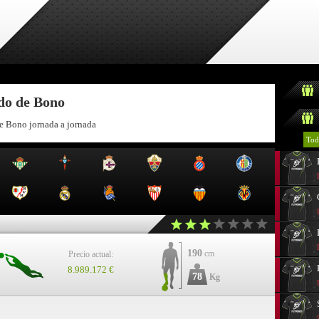
ndo de Bono
de Bono jornada a jornada
Tod
190
cm
Precio actual:
8.989.172 €
78
Kg