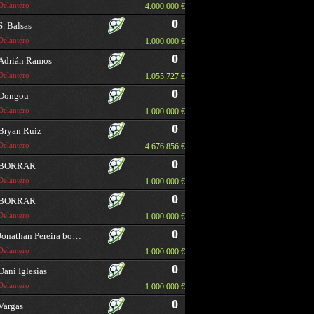
Delantero
4.000.000 €
0
S. Balsas
Delantero
1.000.000 €
0
Adrián Ramos
Delantero
1.055.727 €
0
Dongou
Delantero
1.000.000 €
0
Bryan Ruiz
Delantero
4.676.856 €
0
BORRAR
Delantero
1.000.000 €
0
BORRAR
Delantero
1.000.000 €
0
Jonathan Pereira borrar
Delantero
1.000.000 €
0
Dani Iglesias
Delantero
1.000.000 €
0
Vargas