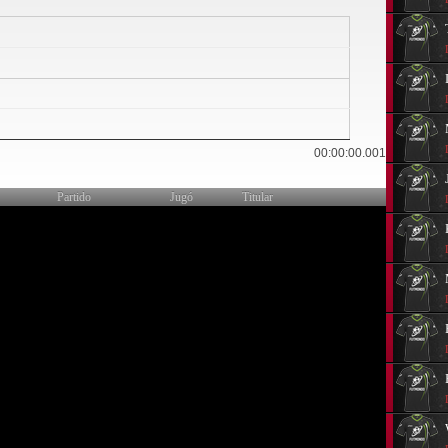
25
00:00:00.001
Partido
Jugó
Titular