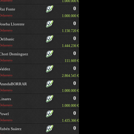
Delantero
1.000.000 €
0
Rui Fonte
Delantero
1.000.000 €
0
Joseba Llorente
Delantero
1.150.720 €
0
Delibasic
Delantero
1.444.236 €
0
Chori Domínguez
Delantero
111.669 €
0
Valdez
Delantero
2.864.545 €
0
ArandaBORRAR
Delantero
1.000.000 €
0
Linares
Delantero
1.000.000 €
0
Powel
Delantero
1.435.366 €
0
Rubén Suárez