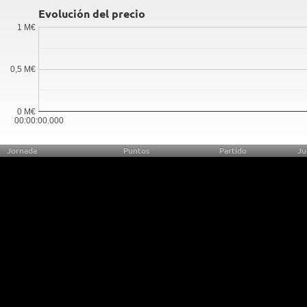
Evolución del precio
1 M€
0,5 M€
0 M€
00:00:00.000
Jornada
Puntos
Partido
Ju