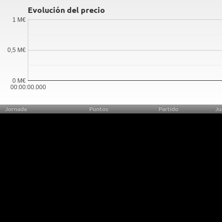
Evolución del precio
1 M€
0,5 M€
0 M€
00:00:00.000
Jornada
Puntos
Partido
Ju