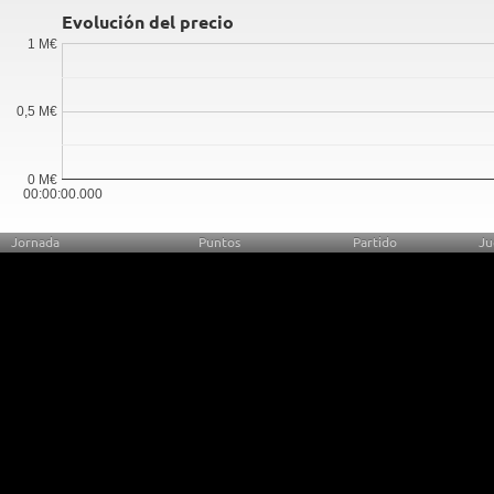
Evolución del precio
1 M€
0,5 M€
0 M€
00:00:00.000
Jornada
Puntos
Partido
Ju