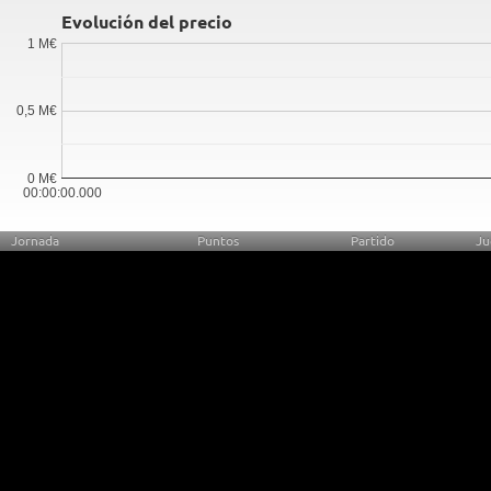
Evolución del precio
1 M€
0,5 M€
0 M€
00:00:00.000
Jornada
Puntos
Partido
Ju