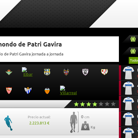
mondo de Patri Gavira
o de Patri Gavira jornada a jornada
Todo
0
Precio actual:
cm
2.223.813 €
0
Kg