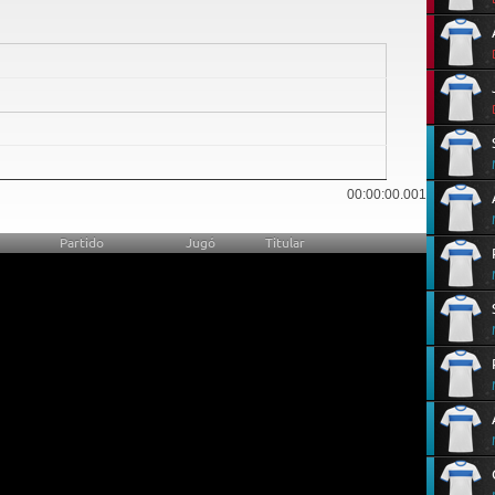
22
00:00:00.001
Partido
Jugó
Titular