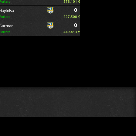
578.101 €
Portero
0
Nayluisa
227.500 €
Portero
0
Gurtner
449.413 €
Portero