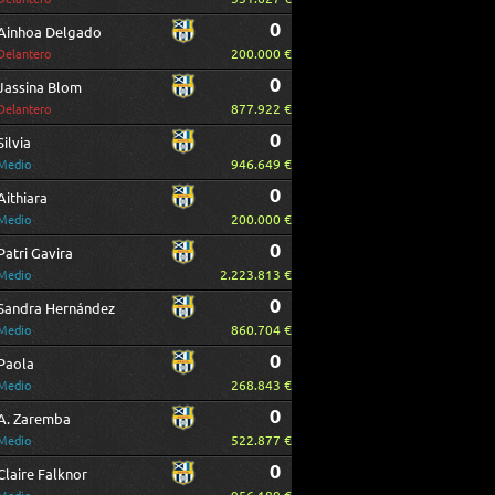
0
Ainhoa Delgado
200.000 €
Delantero
0
Jassina Blom
877.922 €
Delantero
0
Silvia
946.649 €
Medio
0
Aithiara
200.000 €
Medio
0
Patri Gavira
2.223.813 €
Medio
0
Sandra Hernández
860.704 €
Medio
0
Paola
268.843 €
Medio
0
A. Zaremba
522.877 €
Medio
0
Claire Falknor