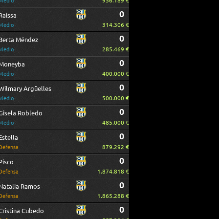
956.189 €
Medio
0
Raissa
314.306 €
Medio
0
Berta Méndez
285.469 €
Medio
0
Moneyba
400.000 €
Medio
0
Wilmary Argüelles
500.000 €
Medio
0
Gisela Robledo
485.000 €
Medio
0
Estella
879.292 €
Defensa
0
Pisco
1.874.818 €
Defensa
0
Natalia Ramos
1.865.288 €
Defensa
0
Cristina Cubedo