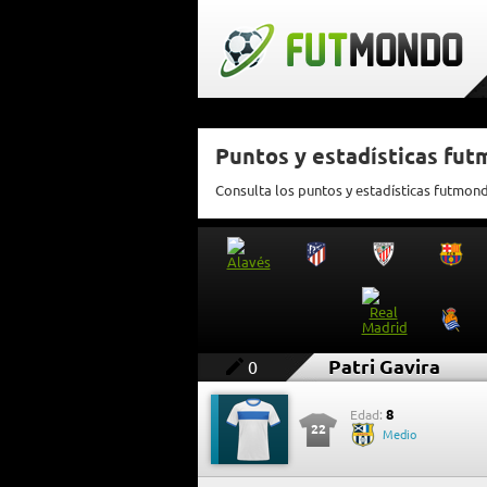
Puntos y estadísticas fut
Consulta los puntos y estadísticas futmond
Patri Gavira
0
8
Edad:
22
Medio