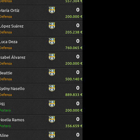
557.304 €
Defensa
0
María Ortíz
200.000 €
Defensa
0
López Suárez
205.238 €
Defensa
0
Luca Deza
760.065 €
Defensa
0
Isabel Álvarez
200.000 €
Defensa
0
Beattie
500.140 €
Defensa
0
Sydny Nasello
889.833 €
Defensa
0
Pili
200.000 €
Portero
0
Noelia Ramos
356.659 €
Portero
0
Aline