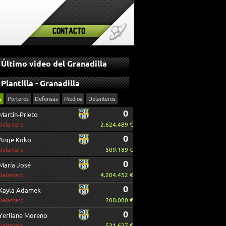
Contacto
Último video del Granadilla
Plantilla - Granadilla
s
Porteros
Defensas
Medios
Delanteros
0
Martín-Prieto
2.624.489 €
Delantero
0
Ange Koko
509.189 €
Delantero
0
María José
4.204.452 €
Delantero
0
Kayla Adamek
200.000 €
Delantero
0
Yerliane Moreno
531.627 €
Delantero