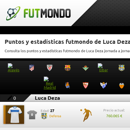
Puntos y estadísticas futmondo de Luca Dez
Consulta los puntos y estadísticas futmondo de Luca Deza jornada a jorn
Luca Deza
0
Precio actual:
27
Edad:
0
760.065 €
Defensa