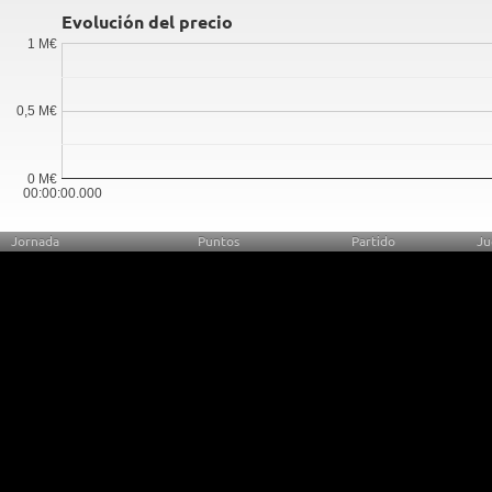
Evolución del precio
1 M€
0,5 M€
0 M€
00:00:00.000
Jornada
Puntos
Partido
Ju