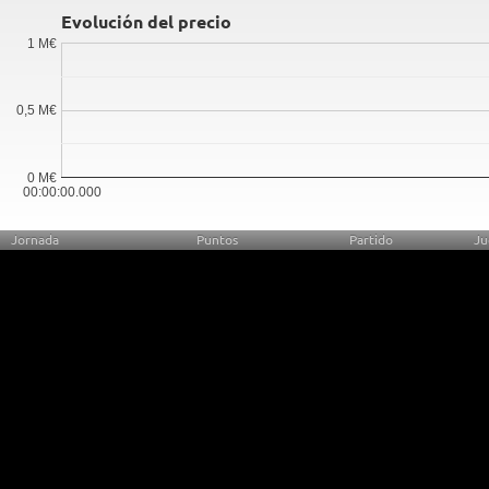
Evolución del precio
1 M€
0,5 M€
0 M€
00:00:00.000
Jornada
Puntos
Partido
Ju