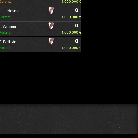
1.000.000 €
Defensa
0
C. Ledesma
1.000.000 €
Portero
0
F. Armani
1.000.000 €
Portero
0
S. Beltrán
1.000.000 €
Portero