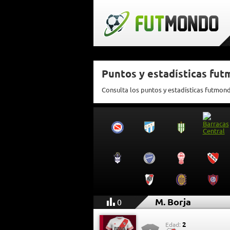
Puntos y estadísticas fut
Consulta los puntos y estadísticas futmon
M. Borja
0
2
Edad: