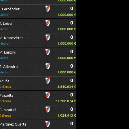
1.000.000 €
Medio
0
I. Fernández
1.000.000 €
Medio
0
T. Leiva
1.000.000 €
Medio
0
M. Kranevitter
1.000.000 €
Medio
0
M. Lanzini
1.000.000 €
Medio
0
R. Aliendro
1.000.000 €
Medio
0
Acuña
3.840.634 €
Defensa
0
Pezzella
21.208.874 €
Defensa
0
G. Montiel
1.024.413 €
Defensa
0
Martinez Quarta