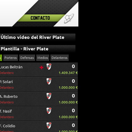
Contacto
Último video del River Plate
Plantilla - River Plate
s
Porteros
Defensas
Medios
Delanteros
0
Lucas Beltrán
1.409.347 €
Delantero
0
P. Solari
1.000.000 €
Delantero
0
A. Ruberto
1.000.000 €
Delantero
0
T. Nasif
1.000.000 €
Delantero
0
F. Colidio
1.000.000 €
Delantero