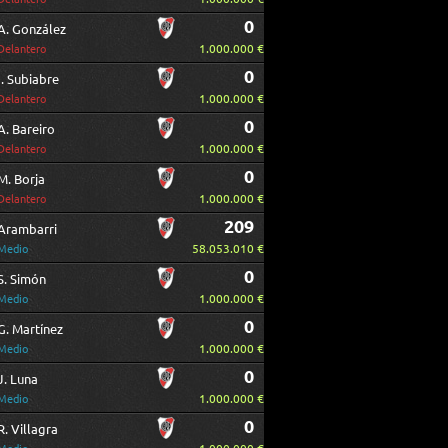
0
A. González
1.000.000 €
Delantero
0
I. Subiabre
1.000.000 €
Delantero
0
A. Bareiro
1.000.000 €
Delantero
0
M. Borja
1.000.000 €
Delantero
209
Arambarri
58.053.010 €
Medio
0
S. Simón
1.000.000 €
Medio
0
G. Martínez
1.000.000 €
Medio
0
J. Luna
1.000.000 €
Medio
0
R. Villagra