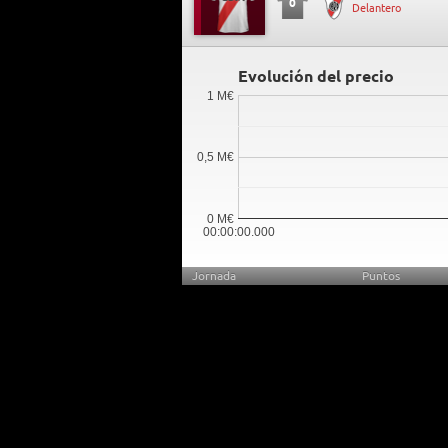
0
Delantero
Evolución del precio
1 M€
0,5 M€
0 M€
00:00:00.000
Jornada
Puntos