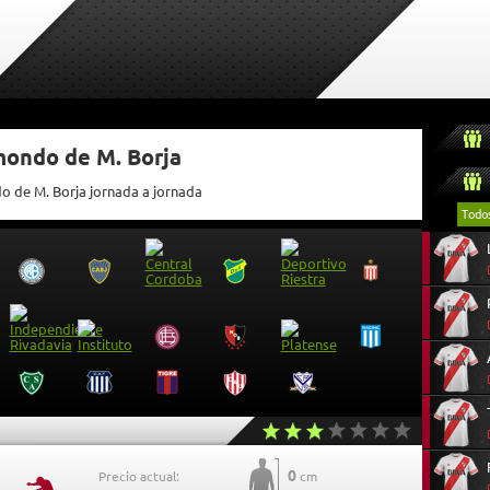
mondo de M. Borja
do de M. Borja jornada a jornada
Todo
0
Precio actual:
cm