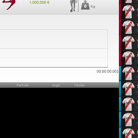
1.000.000 €
0
Kg
0
00:00:00.001
Partido
Jugó
Titular