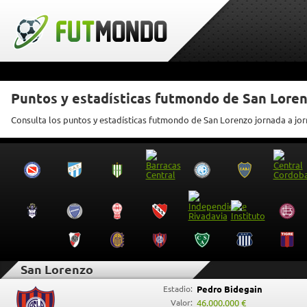
Puntos y estadísticas futmondo de San Lore
Consulta los puntos y estadísticas futmondo de San Lorenzo jornada a jo
San Lorenzo
Estadio:
Pedro Bidegain
Valor:
46.000.000 €