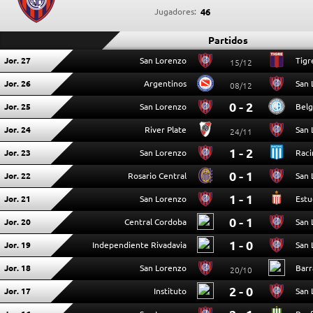
Jugadores:
46
Partidos
Jor. 27
San Lorenzo
Tigr
15/12
Jor. 26
Argentinos
San 
08/12
0 - 2
Jor. 25
San Lorenzo
Bel
Jor. 24
River Plate
San 
24/11
1 - 2
Jor. 23
San Lorenzo
Raci
0 - 1
Jor. 22
Rosario Central
San 
1 - 1
Jor. 21
San Lorenzo
Estu
0 - 1
Jor. 20
Central Cordoba
San 
1 - 0
Jor. 19
Independiente Rivadavia
San 
Jor. 18
San Lorenzo
Barr
20/10
2 - 0
Jor. 17
Instituto
San 