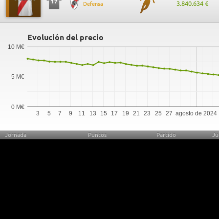
17
3.840.634 €
Defensa
Evolución del precio
10 M€
5 M€
0 M€
3
5
7
9
11
13
15
17
19
21
23
25
27
agosto de 2024
Jornada
Puntos
Partido
Ju