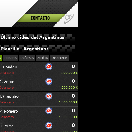
Contacto
Último video del Argentinos
Plantilla - Argentinos
s
Porteros
Defensas
Medios
Delanteros
0
L. Gondou
1.000.000 €
Delantero
0
G. Verón
1.000.000 €
Delantero
0
T. González
1.000.000 €
Delantero
0
M. Romero
1.000.000 €
Delantero
0
D. Porcel
1.000.000 €
Delantero