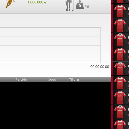
1.000.000 €
0
Kg
0
00:00:00.001
Partido
Jugó
Titular