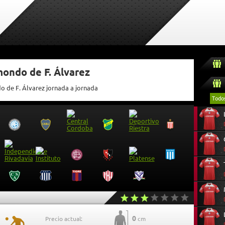
mondo de F. Álvarez
o de F. Álvarez jornada a jornada
Todo
0
Precio actual:
cm