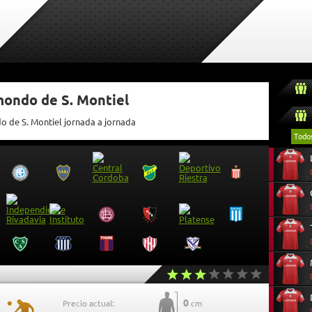
mondo de S. Montiel
o de S. Montiel jornada a jornada
Todo
0
Precio actual:
cm