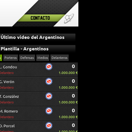
Contacto
Último video del Argentinos
Plantilla - Argentinos
s
Porteros
Defensas
Medios
Delanteros
0
L. Gondou
1.000.000 €
Delantero
0
G. Verón
1.000.000 €
Delantero
0
T. González
1.000.000 €
Delantero
0
M. Romero
1.000.000 €
Delantero
0
D. Porcel
1.000.000 €
Delantero