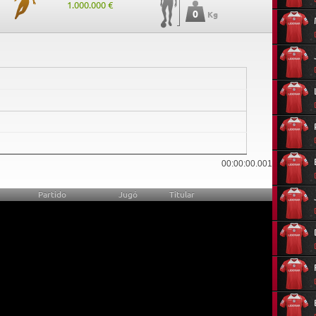
1.000.000 €
0
Kg
0
00:00:00.001
Partido
Jugó
Titular