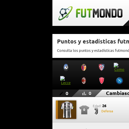
Puntos y estadísticas fu
Consulta los puntos y estadísticas futmon
Cambias
0
0
26
Edad:
0
Defensa