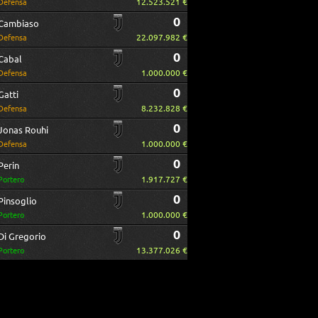
12.523.521 €
Defensa
0
Cambiaso
22.097.982 €
Defensa
0
Cabal
1.000.000 €
Defensa
0
Gatti
8.232.828 €
Defensa
0
Jonas Rouhi
1.000.000 €
Defensa
0
Perin
1.917.727 €
Portero
0
Pinsoglio
1.000.000 €
Portero
0
Di Gregorio
13.377.026 €
Portero