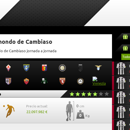
tmondo de Cambiaso
do de Cambiaso jornada a jornada
Todo
o
0
Precio actual:
cm
22.097.982 €
0
Kg