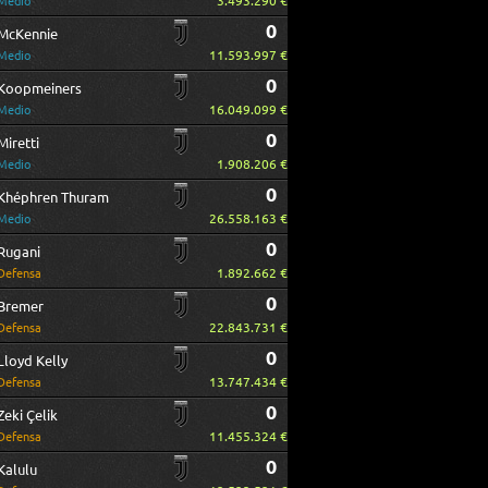
3.493.290 €
Medio
0
McKennie
11.593.997 €
Medio
0
Koopmeiners
16.049.099 €
Medio
0
Miretti
1.908.206 €
Medio
0
Khéphren Thuram
26.558.163 €
Medio
0
Rugani
1.892.662 €
Defensa
0
Bremer
22.843.731 €
Defensa
0
Lloyd Kelly
13.747.434 €
Defensa
0
Zeki Çelik
11.455.324 €
Defensa
0
Kalulu