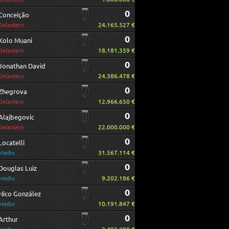
0
Conceição
24.165.527 €
Delantero
0
Kolo Muani
18.181.359 €
Delantero
0
Jonathan David
24.386.478 €
Delantero
0
Zhegrova
12.966.650 €
Delantero
0
Alajbegovic
22.000.000 €
Delantero
0
Locatelli
31.567.114 €
Medio
0
Douglas Luiz
9.202.186 €
Medio
0
Nico González
10.191.847 €
Medio
0
Arthur