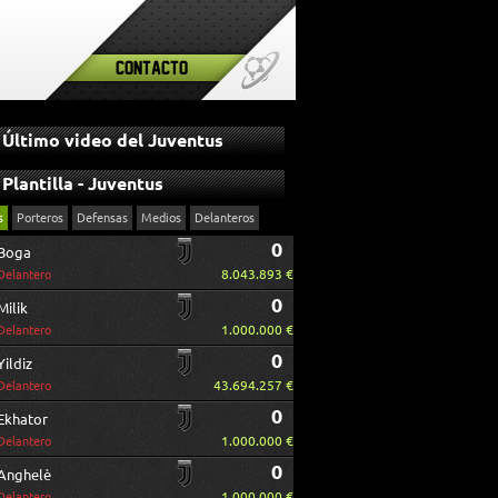
Contacto
Último video del Juventus
Plantilla - Juventus
s
Porteros
Defensas
Medios
Delanteros
0
Boga
8.043.893 €
Delantero
0
Milik
1.000.000 €
Delantero
0
Yildiz
43.694.257 €
Delantero
0
Ekhator
1.000.000 €
Delantero
0
Anghelè
1.000.000 €
Delantero