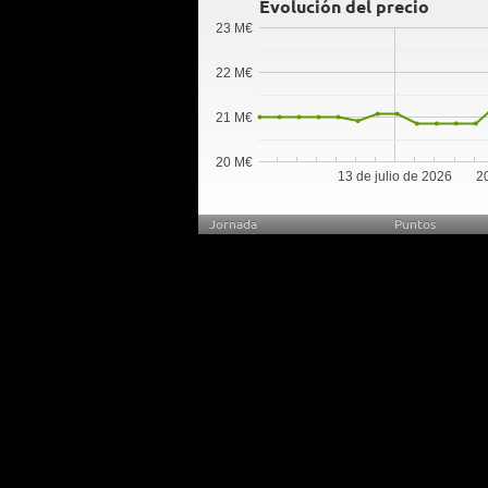
Evolución del precio
23 M€
22 M€
21 M€
20 M€
13 de julio de 2026
20
Jornada
Puntos