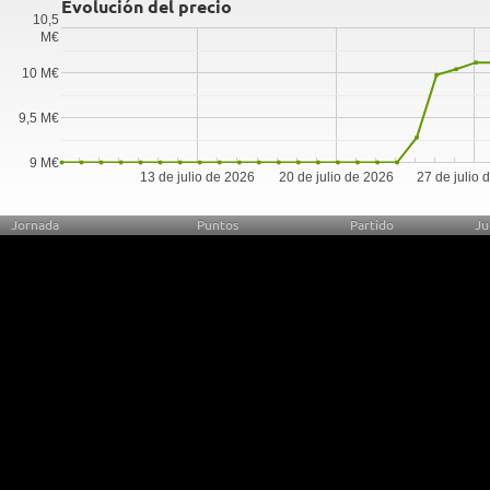
Evolución del precio
10,5
M€
10 M€
9,5 M€
9 M€
13 de julio de 2026
20 de julio de 2026
27 de julio 
Jornada
Puntos
Partido
Ju