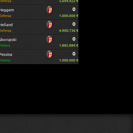
5.694.922 €
Defensa
0
Heggem
1.000.000 €
Defensa
0
Helland
4.900.736 €
Defensa
0
Skorupski
1.882.884 €
Portero
0
Pessina
1.000.000 €
Portero