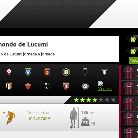
tmondo de Lucumí
do de Lucumí jornada a jornada
Todo
185
Precio actual:
cm
10.945.742 €
78
Kg