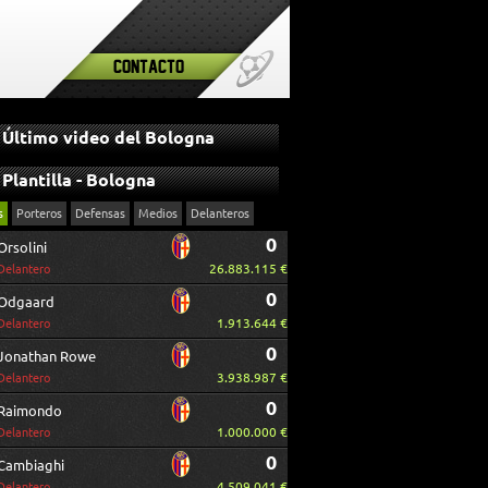
Contacto
Último video del Bologna
Plantilla - Bologna
s
Porteros
Defensas
Medios
Delanteros
0
Orsolini
26.883.115 €
Delantero
0
Odgaard
1.913.644 €
Delantero
0
Jonathan Rowe
3.938.987 €
Delantero
0
Raimondo
1.000.000 €
Delantero
0
Cambiaghi
4.509.041 €
Delantero