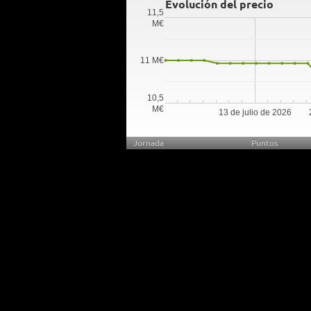
Evolución del precio
11,5
M€
11 M€
10,5
M€
13 de julio de 2026
Jornada
Puntos