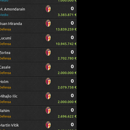
1.000.000 €
Medio
0
M. Amondarain
3.383.871 €
Medio
0
Juan Miranda
13.839.259 €
Defensa
0
Lucumí
10.945.742 €
Defensa
0
Zortea
2.702.780 €
Defensa
0
Casale
2.000.000 €
Defensa
0
Holm
2.079.758 €
Defensa
0
Mihajlo Ilic
2.000.000 €
Defensa
0
Rahim
2.696.622 €
Defensa
0
Martin Vitík