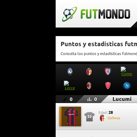
Puntos y estadísticas fu
Consulta los puntos y estadísticas futmon
Lucumí
0
0
28
Edad:
33
Defensa