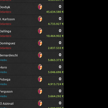
0
Dovbyk
45.634.580 €
Delantero
0
J. Karlsson
4.733.927 €
Delantero
0
Dallinga
10.464.902 €
Delantero
0
Domínguez
2.837.533 €
Delantero
0
Bernardeschi
5.863.373 €
Medio
0
Moro
5.046.696 €
Medio
0
Pobega
4.913.724 €
Medio
0
Ferguson
3.664.292 €
Medio
0
El Azzouzi