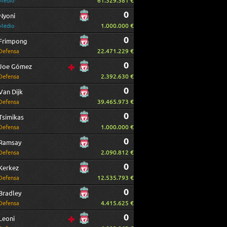
61.329.581 €
Medio
0
Nyoni
1.000.000 €
Medio
0
Frimpong
22.471.229 €
Defensa
0
Joe Gómez
2.392.630 €
Defensa
0
Van Dijk
39.465.973 €
Defensa
0
Tsimikas
1.000.000 €
Defensa
0
Ramsay
2.090.812 €
Defensa
0
Kerkez
12.535.793 €
Defensa
0
Bradley
4.415.625 €
Defensa
0
Leoni