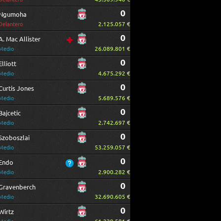
0
Ngumoha
2.125.057 €
Delantero
0
A. Mac Allister
26.089.801 €
Medio
0
Elliott
4.675.292 €
Medio
0
Curtis Jones
5.689.576 €
Medio
0
Bajcetic
2.742.697 €
Medio
0
Szoboszlai
53.259.057 €
Medio
0
Endo
2.900.282 €
Medio
0
Gravenberch
32.690.605 €
Medio
0
Wirtz