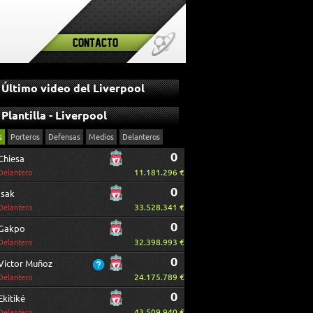
Contacto
Último video del Liverpool
Plantilla - Liverpool
s
Porteros
Defensas
Medios
Delanteros
0
Chiesa
11.181.296 €
Delantero
0
Isak
33.528.341 €
Delantero
0
Gakpo
32.398.993 €
Delantero
0
Víctor Muñoz
24.175.789 €
Delantero
0
Ekitiké
43.509.940 €
Delantero