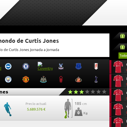
mondo de Curtis Jones
do de Curtis Jones jornada a jornada
Todo
ones
185
Precio actual:
cm
5.689.576 €
0
Kg