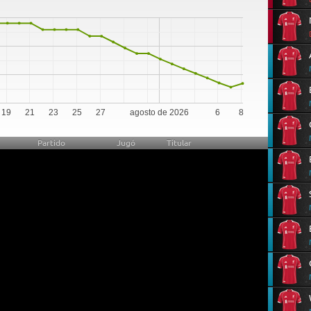
0
19
21
23
25
27
agosto de 2026
6
8
Partido
Jugó
Titular