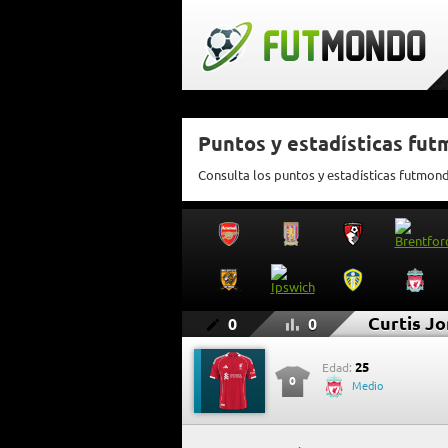
Puntos y estadísticas fut
Consulta los puntos y estadísticas futmon
Curtis J
0
0
25
Edad:
0
Medio