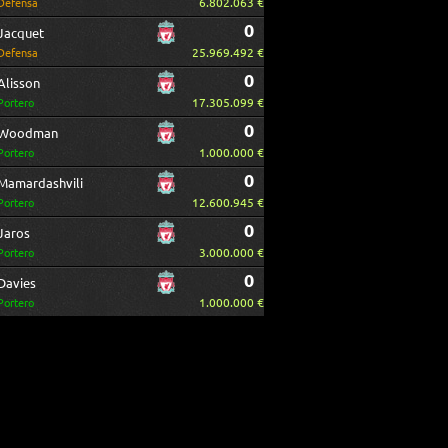
6.802.063 €
Defensa
0
Jacquet
25.969.492 €
Defensa
0
Alisson
17.305.099 €
Portero
0
Woodman
1.000.000 €
Portero
0
Mamardashvili
12.600.945 €
Portero
0
Jaros
3.000.000 €
Portero
0
Davies
1.000.000 €
Portero