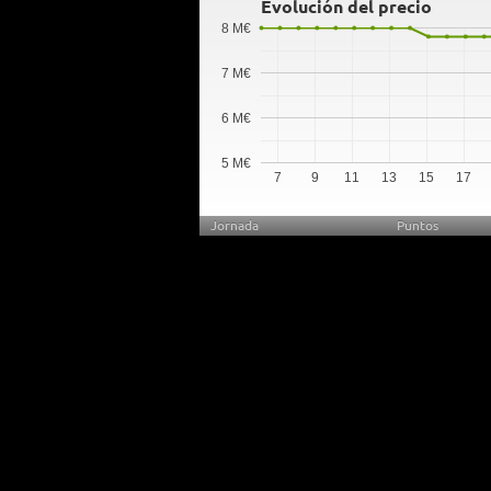
Evolución del precio
8 M€
7 M€
6 M€
5 M€
7
9
11
13
15
17
Jornada
Puntos