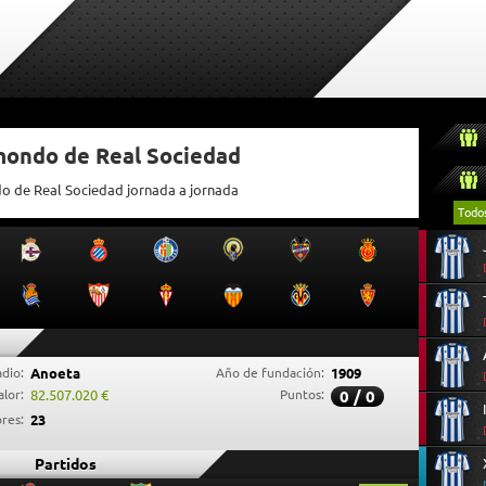
tmondo de Real Sociedad
do de Real Sociedad jornada a jornada
Todo
adio:
Anoeta
Año de fundación:
1909
alor:
82.507.020 €
Puntos:
0 / 0
res:
23
Partidos