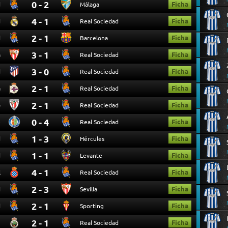
0 - 2
Ficha
d
Málaga
4 - 1
Ficha
d
Real Sociedad
2 - 1
Ficha
d
Barcelona
3 - 1
Ficha
a
Real Sociedad
3 - 0
Ficha
d
Real Sociedad
2 - 1
Ficha
a
Real Sociedad
2 - 1
Ficha
o
Real Sociedad
0 - 4
Ficha
e
Real Sociedad
1 - 3
Ficha
d
Hércules
1 - 1
Ficha
d
Levante
4 - 1
Ficha
l
Real Sociedad
2 - 3
Ficha
d
Sevilla
2 - 1
Ficha
d
Sporting
2 - 1
Ficha
g
Real Sociedad