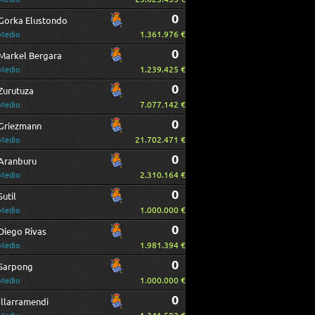
0
Gorka Elustondo
1.361.976 €
Medio
0
Markel Bergara
1.239.425 €
Medio
0
Zurutuza
7.077.142 €
Medio
0
Griezmann
21.702.471 €
Medio
0
Aranburu
2.310.164 €
Medio
0
Sutil
1.000.000 €
Medio
0
Diego Rivas
1.981.394 €
Medio
0
Sarpong
1.000.000 €
Medio
0
Illarramendi