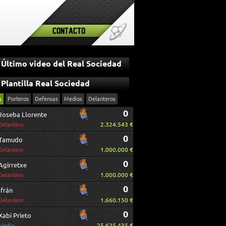
Contacto
Último video del Real Sociedad
Plantilla Real Sociedad
s
Porteros
Defensas
Medios
Delanteros
0
Joseba Llorente
2.324.543 €
Delantero
0
Tamudo
1.000.000 €
Delantero
0
Agirretxe
1.000.000 €
Delantero
0
Ifrán
1.660.150 €
Delantero
0
Xabi Prieto
25.625.435 €
Medio