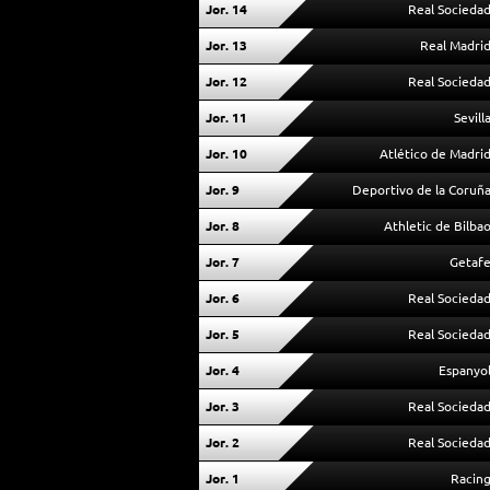
Jor. 14
Real Socieda
Jor. 13
Real Madri
Jor. 12
Real Socieda
Jor. 11
Sevill
Jor. 10
Atlético de Madri
Jor. 9
Deportivo de la Coruñ
Jor. 8
Athletic de Bilba
Jor. 7
Getaf
Jor. 6
Real Socieda
Jor. 5
Real Socieda
Jor. 4
Espanyo
Jor. 3
Real Socieda
Jor. 2
Real Socieda
Jor. 1
Racin