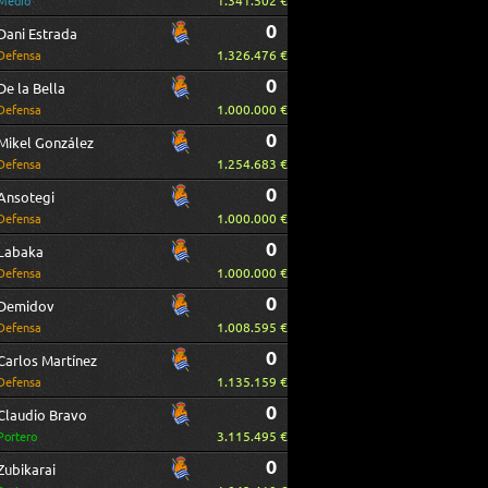
1.341.502 €
Medio
0
Dani Estrada
1.326.476 €
Defensa
0
De la Bella
1.000.000 €
Defensa
0
Mikel González
1.254.683 €
Defensa
0
Ansotegi
1.000.000 €
Defensa
0
Labaka
1.000.000 €
Defensa
0
Demidov
1.008.595 €
Defensa
0
Carlos Martínez
1.135.159 €
Defensa
0
Claudio Bravo
3.115.495 €
Portero
0
Zubikarai