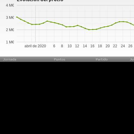
4 M€
3 M€
2 M€
1 M€
abril de 2020
6
8
10
12
14
16
18
20
22
24
26
Jornada
Puntos
Partido
Ju