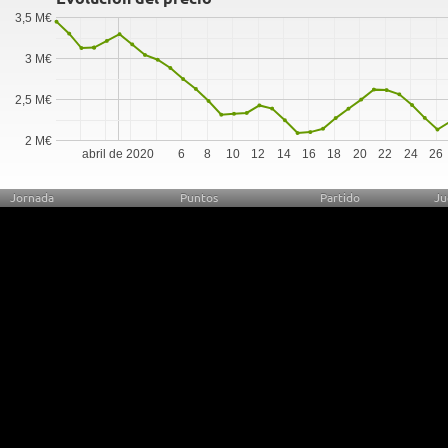
3,5 M€
3 M€
2,5 M€
2 M€
abril de 2020
6
8
10
12
14
16
18
20
22
24
26
Jornada
Puntos
Partido
Ju