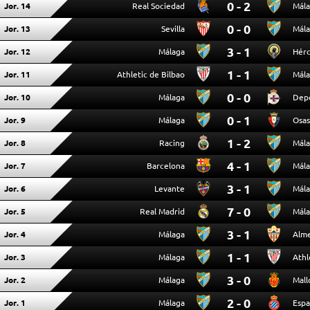
0 - 2
Jor. 14
Real Sociedad
Mál
0 - 0
Jor. 13
Sevilla
Mál
3 - 1
Jor. 12
Málaga
Hérc
1 - 1
Jor. 11
Athletic de Bilbao
Mál
0 - 0
Jor. 10
Málaga
Depo
0 - 1
Jor. 9
Málaga
Osa
1 - 2
Jor. 8
Racing
Mál
4 - 1
Jor. 7
Barcelona
Mál
3 - 1
Jor. 6
Levante
Mál
7 - 0
Jor. 5
Real Madrid
Mál
3 - 1
Jor. 4
Málaga
Alme
1 - 1
Jor. 3
Málaga
Athl
3 - 0
Jor. 2
Málaga
Mall
2 - 0
Jor. 1
Málaga
Espa