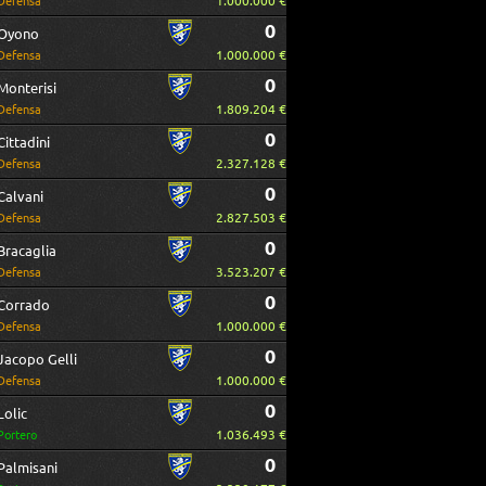
1.000.000 €
Defensa
0
Oyono
1.000.000 €
Defensa
0
Monterisi
1.809.204 €
Defensa
0
Cittadini
2.327.128 €
Defensa
0
Calvani
2.827.503 €
Defensa
0
Bracaglia
3.523.207 €
Defensa
0
Corrado
1.000.000 €
Defensa
0
Jacopo Gelli
1.000.000 €
Defensa
0
Lolic
1.036.493 €
Portero
0
Palmisani