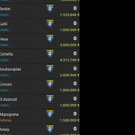
0
Zerbin
1.529.846 €
Medio
0
Gelli
1.000.000 €
Medio
0
Hasa
3.000.000 €
Medio
0
Cichella
4.313.769 €
Medio
0
Koutsoupias
2.609.966 €
Medio
0
Grosso
1.000.000 €
Medio
0
El Azzouzi
1.000.000 €
Medio
0
Akpoguma
1.500.000 €
Defensa
0
Amey