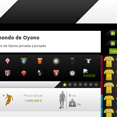
tmondo de Oyono
do de Oyono jornada a jornada
Todo
0
Precio actual:
cm
1.000.000 €
0
Kg