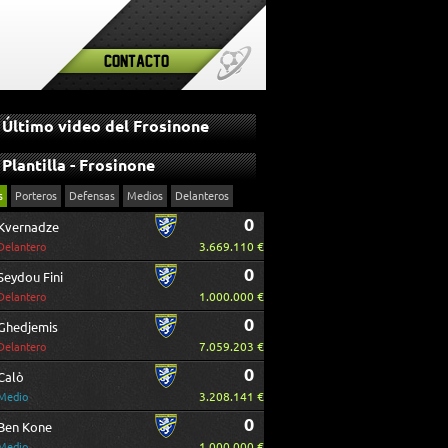
Contacto
Último video del Frosinone
Plantilla - Frosinone
s
Porteros
Defensas
Medios
Delanteros
0
Kvernadze
3.669.110 €
Delantero
0
Seydou Fini
1.000.000 €
Delantero
0
Ghedjemis
7.059.203 €
Delantero
0
Calò
3.208.141 €
Medio
0
Ben Kone
1.000.000 €
Medio