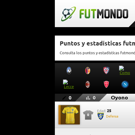
Puntos y estadísticas fu
Consulta los puntos y estadísticas futmon
Oyono
0
0
25
Edad:
0
Defensa