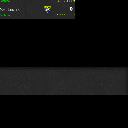
3.330.177 €
Portero
0
Desplanches
1.000.000 €
Portero